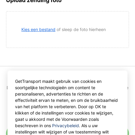
Upload zending foto
Kies een bestand
of sleep de foto hierheen
GetTransport maakt gebruik van cookies en
Door op “Ontvang aanbiedingen” te drukken, accepteert u de
soortgelijke technologieën om content te
bepalingen van de
personaliseren, advertenties te richten en de
gebruikersovereenkomst
en het
privacybeleid
van
effectiviteit ervan te meten, en om de bruikbaarheid
GetTransport.com.
van het platform te verbeteren. Door op OK te
klikken of de instellingen voor cookies te wijzigen,
gaat u akkoord met de Voorwaarden zoals
beschreven in ons
Privacybeleid
. Als u uw
instellingen wilt wijzigen of uw toestemming wilt
Aanbiedingen krijgen