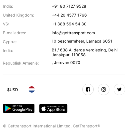
India:
+91 80 7127 9528
United Kingdom:
+44 20 4577 1766
VS:
+1 888 594 54 80
E-mailadres:
info@gettransport.com
10 beschermheer
,
Larnaca
6051
Cyprus:
B1 / 638 A, derde verdieping
,
Delhi
,
India:
Janakpuri
110058
,
Jerevan
0070
Republiek Armenië:
$
USD
© Gettransport International Limited. GetTransport®