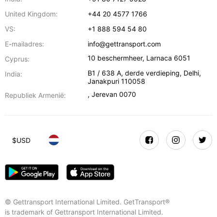
United Kingdom:
+44 20 4577 1766
VS:
+1 888 594 54 80
E-mailadres:
info@gettransport.com
10 beschermheer
,
Larnaca
6051
Cyprus:
B1 / 638 A, derde verdieping
,
Delhi
,
India:
Janakpuri
110058
,
Jerevan
0070
Republiek Armenië:
$
USD
© Gettransport International Limited. GetTransport®
is trademark of Gettransport International Limited.