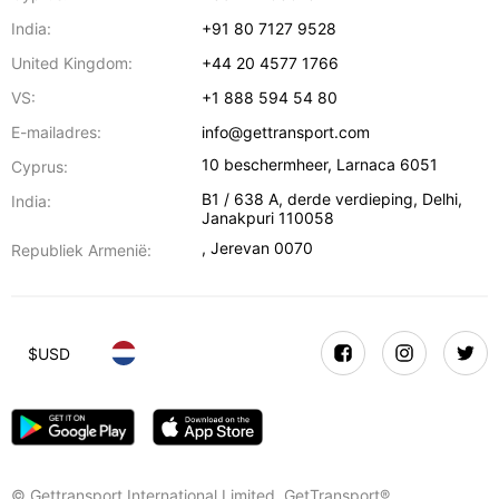
India:
+91 80 7127 9528
United Kingdom:
+44 20 4577 1766
VS:
+1 888 594 54 80
E-mailadres:
info@gettransport.com
10 beschermheer
,
Larnaca
6051
Cyprus:
B1 / 638 A, derde verdieping
,
Delhi
,
India:
Janakpuri
110058
,
Jerevan
0070
Republiek Armenië:
$
USD
© Gettransport International Limited. GetTransport®