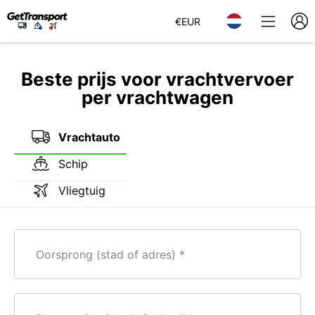
€
EUR
Beste prijs voor vrachtvervoer
per vrachtwagen
Vrachtauto
Schip
Vliegtuig
Oorsprong (stad of adres)