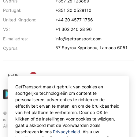
Cyprus:
+357 25 123889
Portugal:
+351 30 0528110
United Kingdom:
+44 20 4577 1766
VS:
+1 302 240 28 90
E-mailadres:
info@gettransport.com
57 Spyrou Kyprianou
,
Larnaca
6051
Cyprus:
€
EUR
GetTransport maakt gebruik van cookies en
soortgelijke technologieën om content te
personaliseren, advertenties te richten en de
effectiviteit ervan te meten, en om de bruikbaarheid
van het platform te verbeteren. Door op OK te
© Gettransport International Limited. GetTransport®
klikken of de instellingen voor cookies te wijzigen,
is trademark of Gettransport International Limited.
gaat u akkoord met de Voorwaarden zoals
All rights reserved.
beschreven in ons
Privacybeleid
. Als u uw