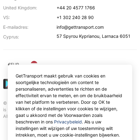
United Kingdom:
+44 20 4577 1766
VS:
+1 302 240 28 90
E-mailadres:
info@gettransport.com
57 Spyrou Kyprianou
,
Larnaca
6051
Cyprus:
€
EUR
GetTransport maakt gebruik van cookies en
soortgelijke technologieën om content te
personaliseren, advertenties te richten en de
effectiviteit ervan te meten, en om de bruikbaarheid
van het platform te verbeteren. Door op OK te
© Gettransport International Limited. GetTransport®
klikken of de instellingen voor cookies te wijzigen,
is trademark of Gettransport International Limited.
gaat u akkoord met de Voorwaarden zoals
All rights reserved.
beschreven in ons
Privacybeleid
. Als u uw
instellingen wilt wijzigen of uw toestemming wilt
intrekken, moet u uw cookie-instellingen bijwerken.