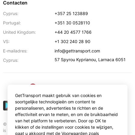
Contacten
Cyprus:
+357 25 123889
Portugal:
+351 30 0528110
United Kingdom:
+44 20 4577 1766
VS:
+1 302 240 28 90
E-mailadres:
info@gettransport.com
57 Spyrou Kyprianou
,
Larnaca
6051
Cyprus:
€
EUR
GetTransport maakt gebruik van cookies en
soortgelijke technologieën om content te
personaliseren, advertenties te richten en de
effectiviteit ervan te meten, en om de bruikbaarheid
van het platform te verbeteren. Door op OK te
© Gettransport International Limited. GetTransport®
klikken of de instellingen voor cookies te wijzigen,
is trademark of Gettransport International Limited.
gaat u akkoord met de Voorwaarden zoals