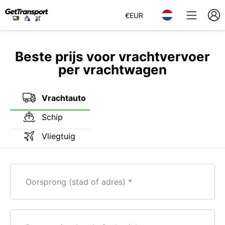
€
EUR
Beste prijs voor vrachtvervoer
per vrachtwagen
Vrachtauto
Schip
Vliegtuig
Oorsprong (stad of adres)