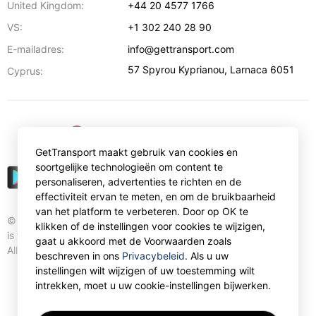
United Kingdom:
+44 20 4577 1766
VS:
+1 302 240 28 90
E-mailadres:
info@gettransport.com
57 Spyrou Kyprianou
,
Larnaca
6051
Cyprus:
€
EUR
GetTransport maakt gebruik van cookies en
soortgelijke technologieën om content te
personaliseren, advertenties te richten en de
effectiviteit ervan te meten, en om de bruikbaarheid
van het platform te verbeteren. Door op OK te
© Gettransport International Limited. GetTransport®
klikken of de instellingen voor cookies te wijzigen,
is trademark of Gettransport International Limited.
gaat u akkoord met de Voorwaarden zoals
All rights reserved.
beschreven in ons
Privacybeleid
. Als u uw
instellingen wilt wijzigen of uw toestemming wilt
intrekken, moet u uw cookie-instellingen bijwerken.