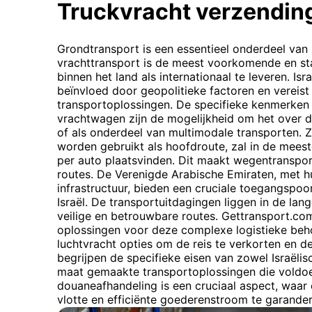
Truckvracht verzendin
Grondtransport is een essentieel onderdeel van 
vrachttransport is de meest voorkomende en s
binnen het land als internationaal te leveren. Isr
beïnvloed door geopolitieke factoren en vereist
transportoplossingen. De specifieke kenmerken
vrachtwagen zijn de mogelijkheid om het over d
of als onderdeel van multimodale transporten. 
worden gebruikt als hoofdroute, zal in de meeste
per auto plaatsvinden. Dit maakt wegentranspor
routes. De Verenigde Arabische Emiraten, met h
infrastructuur, bieden een cruciale toegangspo
Israël. De transportuitdagingen liggen in de la
veilige en betrouwbare routes. Gettransport.co
oplossingen voor deze complexe logistieke beho
luchtvracht opties om de reis te verkorten en de
begrijpen de specifieke eisen van zowel Israëli
maat gemaakte transportoplossingen die voldoe
douaneafhandeling is een cruciaal aspect, waar 
vlotte en efficiënte goederenstroom te garander