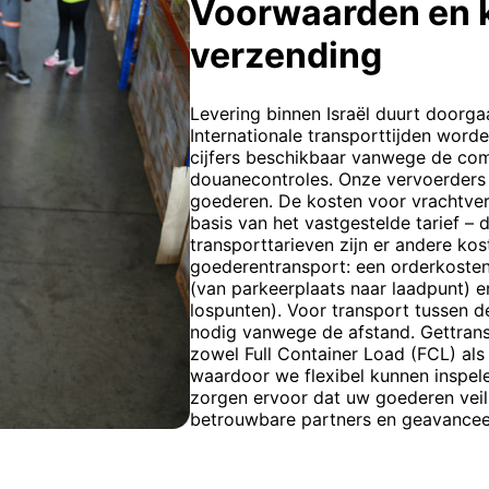
Voorwaarden en 
verzending
Levering binnen Israël duurt doorgaa
Internationale transporttijden word
cijfers beschikbaar vanwege de com
douanecontroles. Onze vervoerders 
goederen. De kosten voor vrachtve
basis van het vastgestelde tarief – 
transporttarieven zijn er andere ko
goederentransport: een orderkosten,
(van parkeerplaats naar laadpunt) en
lospunten). Voor transport tussen d
nodig vanwege de afstand. Gettrans
zowel Full Container Load (FCL) als
waardoor we flexibel kunnen inspel
zorgen ervoor dat uw goederen veil
betrouwbare partners en geavancee