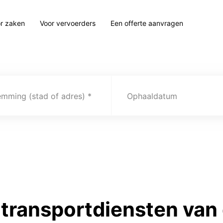
r zaken
Voor vervoerders
Een offerte aanvragen
emming (stad of adres)
Ophaaldatum
transportdiensten van 