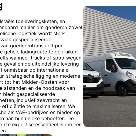
g
Israëls toeleveringsketen, en
tandaard manier om goederen zowel
aëlische logistiek wordt sterk
 vaak gespecialiseerde
 van goederentransport per
e gehele ladingroute te gebruiken
Zelfs wanneer trucks of spoorwegen
 gevallen de uiteindelijke levering
t onmisbaar op internationale
un strategische ligging en moderne
ort tot het Midden-Oosten voor
nge afstanden en de noodzaak van
m biedt gespecialiseerde
eften, inclusief zeevracht en
 efficiëntie te maximaliseren. We
sche als VAE-bedrijven en bieden op
n aan hun unieke behoeften. De
onze expertise essentieel is om een
en.