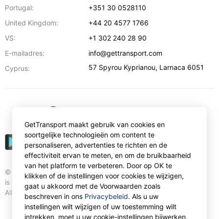
Portugal:
+351 30 0528110
United Kingdom:
+44 20 4577 1766
VS:
+1 302 240 28 90
E-mailadres:
info@gettransport.com
57 Spyrou Kyprianou
,
Larnaca
6051
Cyprus:
€
EUR
GetTransport maakt gebruik van cookies en
soortgelijke technologieën om content te
personaliseren, advertenties te richten en de
effectiviteit ervan te meten, en om de bruikbaarheid
van het platform te verbeteren. Door op OK te
© Gettransport International Limited. GetTransport®
klikken of de instellingen voor cookies te wijzigen,
is trademark of Gettransport International Limited.
gaat u akkoord met de Voorwaarden zoals
All rights reserved.
beschreven in ons
Privacybeleid
. Als u uw
instellingen wilt wijzigen of uw toestemming wilt
intrekken, moet u uw cookie-instellingen bijwerken.