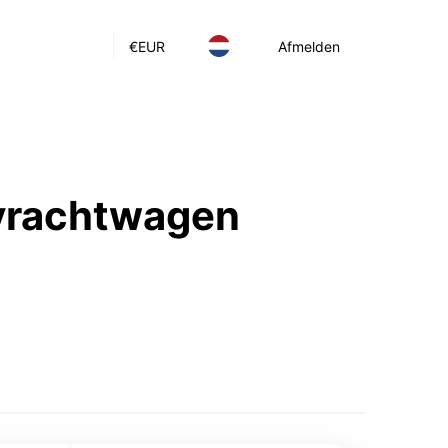
€
EUR
Afmelden
 vrachtwagen