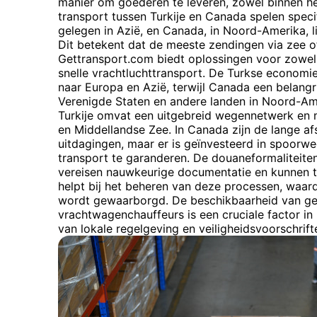
manier om goederen te leveren, zowel binnen het
transport tussen Turkije en Canada spelen specif
gelegen in Azië, en Canada, in Noord-Amerika, l
Dit betekent dat de meeste zendingen via zee 
Gettransport.com biedt oplossingen voor zowel 
snelle vrachtluchttransport. De Turkse economie 
naar Europa en Azië, terwijl Canada een belangr
Verenigde Staten en andere landen in Noord-Amer
Turkije omvat een uitgebreid wegennetwerk en
en Middellandse Zee. In Canada zijn de lange a
uitdagingen, maar er is geïnvesteerd in spoorw
transport te garanderen. De douaneformaliteite
vereisen nauwkeurige documentatie en kunnen ti
helpt bij het beheren van deze processen, waa
wordt gewaarborgd. De beschikbaarheid van ge
vrachtwagenchauffeurs is een cruciale factor in
van lokale regelgeving en veiligheidsvoorschrift