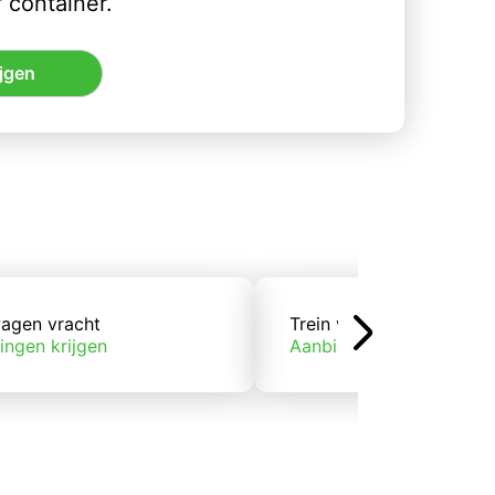
 container.
jgen
agen vracht
Trein vracht
ingen krijgen
Aanbiedingen krijgen