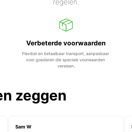
regelen.
Verbeterde voorwaarden
Flexibel en betaalbaar transport, aanpasbaar 
voor goederen die speciale voorwaarden 
vereisen.
en zeggen
Sam W