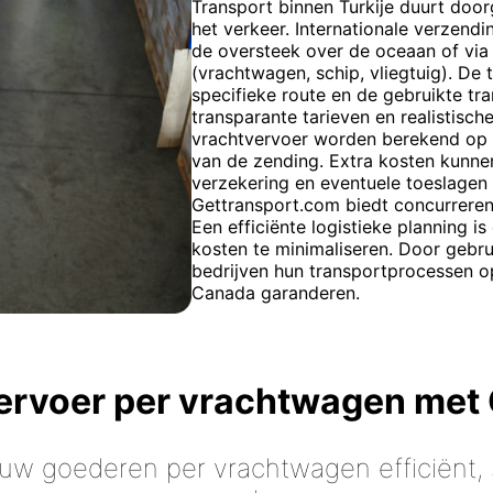
Transport binnen Turkije duurt door
het verkeer. Internationale verzend
de oversteek over de oceaan of via
(vrachtwagen, schip, vliegtuig). De 
specifieke route en de gebruikte t
transparante tarieven en realistisc
vrachtvervoer worden berekend op b
van de zending. Extra kosten kunne
verzekering en eventuele toeslagen 
Gettransport.com biedt concurrerend
Een efficiënte logistieke planning 
kosten te minimaliseren. Door gebr
bedrijven hun transportprocessen o
Canada garanderen.
vervoer per vrachtwagen met
 uw goederen per vrachtwagen efficiënt, s