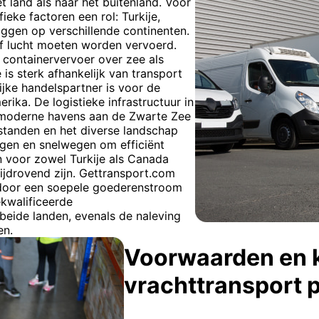
 land als naar het buitenland. Voor
ieke factoren een rol: Turkije,
iggen op verschillende continenten.
of lucht moeten worden vervoerd.
containervervoer over zee als
is sterk afhankelijk van transport
ijke handelspartner is voor de
ika. De logistieke infrastructuur in
 moderne havens aan de Zwarte Zee
fstanden en het diverse landschap
egen en snelwegen om efficiënt
n voor zowel Turkije als Canada
jdrovend zijn. Gettransport.com
rdoor een soepele goederenstroom
kwalificeerde
 beide landen, evenals de naleving
en.
Voorwaarden en 
vrachttransport 