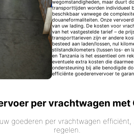
wegomstandigheden, maar duurt doo
transporttijden worden individueel 
beschikbaar vanwege de complexitei
douaneformaliteiten. Onze vervoerd
van uw lading. De kosten voor vra
van het vastgestelde tarief – de pri
transporttarieven zijn er andere kos
besteed aan laden/lossen, nul kilom
stilstandkilometers (tussen los- en 
en Tanzania is het essentieel om re
eventuele extra kosten die daarmee
ondersteuning bij alle benodigde d
efficiënte goederenvervoer te gara
vervoer per vrachtwagen met
 uw goederen per vrachtwagen efficiënt, s
regelen.