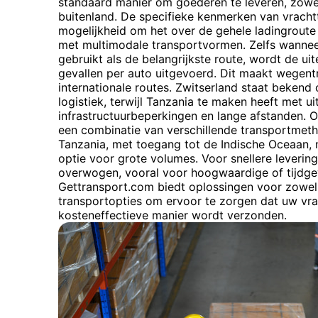
standaard manier om goederen te leveren, zowel
buitenland. De specifieke kenmerken van vracht
mogelijkheid om het over de gehele ladingroute
met multimodale transportvormen. Zelfs wanne
gebruikt als de belangrijkste route, wordt de uit
gevallen per auto uitgevoerd. Dit maakt wegen
internationale routes. Zwitserland staat bekend o
logistiek, terwijl Tanzania te maken heeft met u
infrastructuurbeperkingen en lange afstanden. 
een combinatie van verschillende transportmeth
Tanzania, met toegang tot de Indische Oceaan, 
optie voor grote volumes. Voor snellere leverin
overwogen, vooral voor hoogwaardige of tijdge
Gettransport.com biedt oplossingen voor zowel
transportopties om ervoor te zorgen dat uw vra
kosteneffectieve manier wordt verzonden.