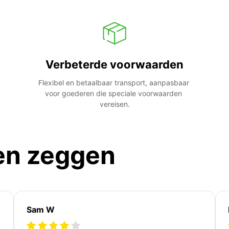
Verbeterde voorwaarden
Flexibel en betaalbaar transport, aanpasbaar 
voor goederen die speciale voorwaarden 
vereisen.
en zeggen
Sam W