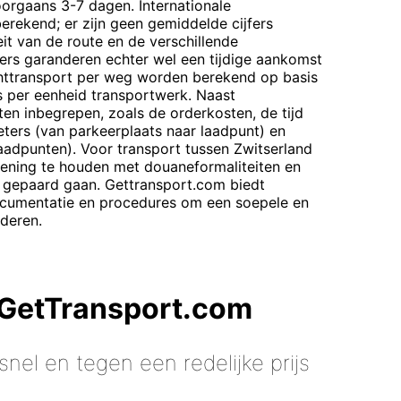
rgaans 3-7 dagen. Internationale
berekend; er zijn geen gemiddelde cijfers
t van de route en de verschillende
ers garanderen echter wel een tijdige aankomst
chttransport per weg worden berekend op basis
js per eenheid transportwerk. Naast
ten inbegrepen, zoals de orderkosten, de tijd
eters (van parkeerplaats naar laadpunt) en
laadpunten). Voor transport tussen Zwitserland
kening te houden met douaneformaliteiten en
 gepaard gaan. Gettransport.com biedt
ocumentatie en procedures om een soepele en
nderen.
 GetTransport.com
nel en tegen een redelijke prijs