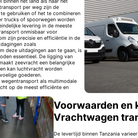
 binnen het land als naar het
transport per weg zijn de
 te gebruiken of het te combineren
er trucks of spoorwegen worden
eindelijke levering in de meeste
transport onmisbaar voor
m zijn precisie en efficiëntie in de
itdagingen zoals
Om deze uitdagingen aan te gaan, is
oden essentieel. De ligging van
maakt zeevracht een belangrijke
gen kan luchtvracht worden
voelige goederen.
 wegentransport als multimodale
cht op de meest efficiënte en
Voorwaarden en 
Vrachtwagen tra
De levertijd binnen Tanzania varieer