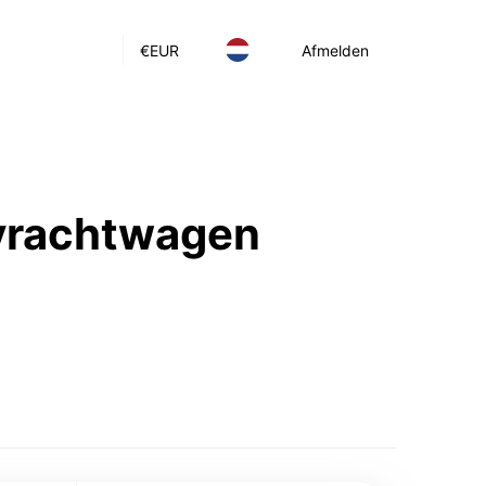
€
EUR
Afmelden
 vrachtwagen