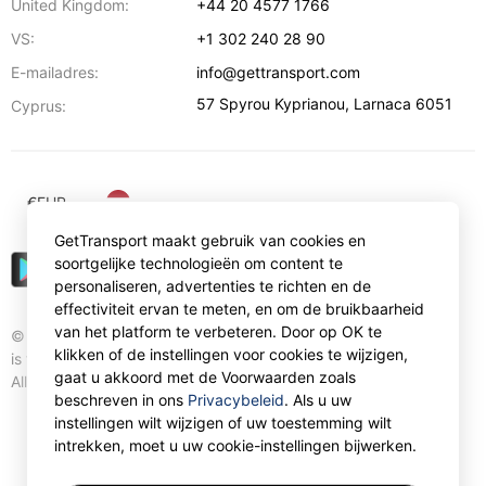
United Kingdom:
+44 20 4577 1766
VS:
+1 302 240 28 90
E-mailadres:
info@gettransport.com
57 Spyrou Kyprianou
,
Larnaca
6051
Cyprus:
€
EUR
GetTransport maakt gebruik van cookies en
soortgelijke technologieën om content te
personaliseren, advertenties te richten en de
effectiviteit ervan te meten, en om de bruikbaarheid
van het platform te verbeteren. Door op OK te
© Gettransport International Limited. GetTransport®
klikken of de instellingen voor cookies te wijzigen,
is trademark of Gettransport International Limited.
gaat u akkoord met de Voorwaarden zoals
All rights reserved.
beschreven in ons
Privacybeleid
. Als u uw
instellingen wilt wijzigen of uw toestemming wilt
intrekken, moet u uw cookie-instellingen bijwerken.