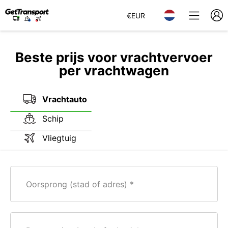
€
EUR
Beste prijs voor vrachtvervoer
per vrachtwagen
Vrachtauto
Schip
Vliegtuig
Oorsprong (stad of adres)