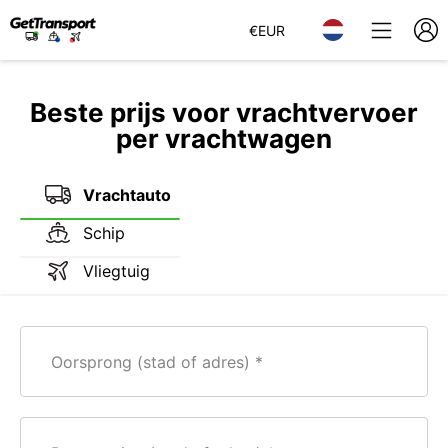
€
EUR
Beste prijs voor vrachtvervoer
per vrachtwagen
Vrachtauto
Schip
Vliegtuig
Oorsprong (stad of adres)