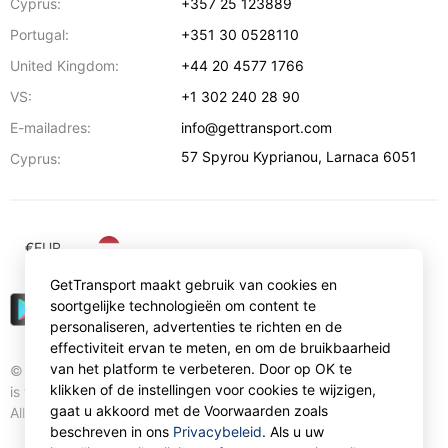
Cyprus:
+357 25 123889
Portugal:
+351 30 0528110
United Kingdom:
+44 20 4577 1766
VS:
+1 302 240 28 90
E-mailadres:
info@gettransport.com
57 Spyrou Kyprianou
,
Larnaca
6051
Cyprus:
€
EUR
GetTransport maakt gebruik van cookies en
soortgelijke technologieën om content te
personaliseren, advertenties te richten en de
effectiviteit ervan te meten, en om de bruikbaarheid
van het platform te verbeteren. Door op OK te
© Gettransport International Limited. GetTransport®
klikken of de instellingen voor cookies te wijzigen,
is trademark of Gettransport International Limited.
gaat u akkoord met de Voorwaarden zoals
All rights reserved.
beschreven in ons
Privacybeleid
. Als u uw