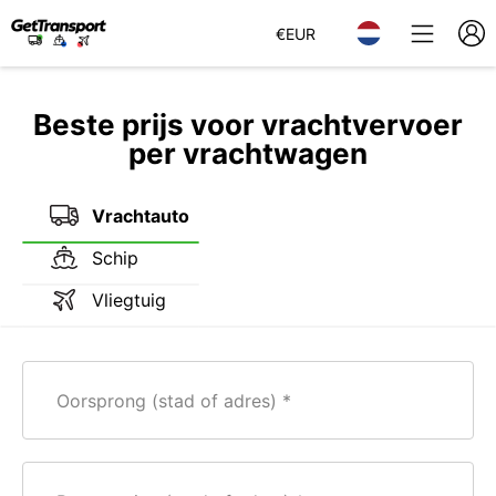
€
EUR
Beste prijs voor vrachtvervoer
per vrachtwagen
Vrachtauto
Schip
Vliegtuig
Oorsprong (stad of adres)