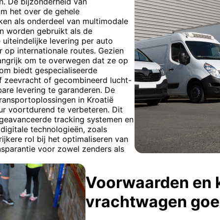
en. De bijzonderheid van
om het over de gehele
iken als onderdeel van multimodale
n worden gebruikt als de
 uiteindelijke levering per auto
 op internationale routes. Gezien
langrijk om te overwegen dat ze op
com biedt gespecialiseerde
ef zeevracht of gecombineerd lucht-
bare levering te garanderen. De
ransportoplossingen in Kroatië
ur voortdurend te verbeteren. Dit
 geavanceerde tracking systemen en
digitale technologieën, zoals
jkere rol bij het optimaliseren van
sparantie voor zowel zenders als
Voorwaarden en 
vrachtwagen goe