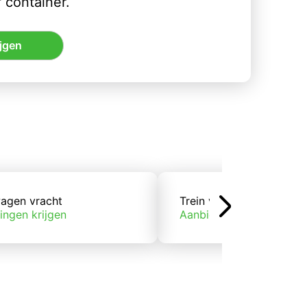
 container.
jgen
agen vracht
Trein vracht
ingen krijgen
Aanbiedingen krijgen