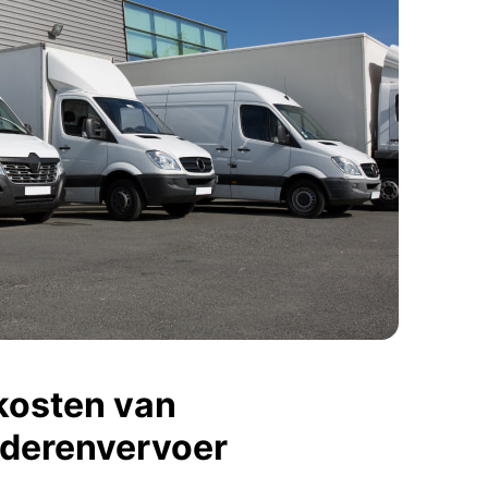
kosten van
derenvervoer