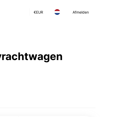
€
EUR
Afmelden
 vrachtwagen