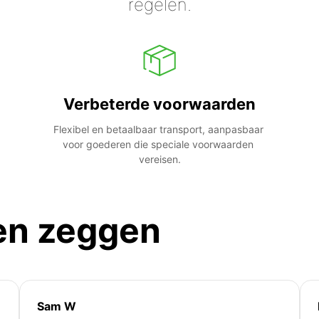
regelen.
Verbeterde voorwaarden
Flexibel en betaalbaar transport, aanpasbaar 
voor goederen die speciale voorwaarden 
vereisen.
en zeggen
Sam W