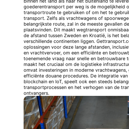
binnen het land als naar het buitenland te lever
goederentransport per weg is de mogelijkheid 
transportroute te gebruiken of om het te gebru
transport. Zelfs als vrachtwagens of spoorwege
belangrijkste route, zal in de meeste gevallen de
plaatsvinden. Dit maakt wegtransport onmisbaar
de afstand tussen Zweden en Kroatië, is het be
verschillende continenten liggen. Gettransport.
oplossingen voor deze lange afstanden, inclusi
en vrachtvervoer, om een efficiënte en betrouw
toenemende vraag naar snelle en betrouwbare t
maakt het cruciaal om de logistieke infrastructu
omvat investeringen in moderne vrachtwagens,
efficiënte douane procedures. De integratie van 
blockchain en IoT, speelt ook een steeds belangri
transportprocessen en het verhogen van de tran
ontvangers.