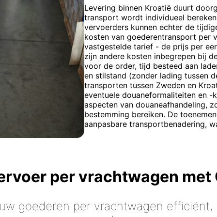
Levering binnen Kroatië duurt doorg
transport wordt individueel bereken
vervoerders kunnen echter de tijdi
kosten van goederentransport per 
vastgestelde tarief - de prijs per e
zijn andere kosten inbegrepen bij 
voor de order, tijd besteed aan lade
en stilstand (zonder lading tussen 
transporten tussen Zweden en Kroat
eventuele douaneformaliteiten en -k
aspecten van douaneafhandeling, zo
bestemming bereiken. De toenemende
aanpasbare transportbenadering, waar
vervoer per vrachtwagen met
 uw goederen per vrachtwagen efficiënt, s