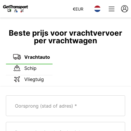
€
EUR
Beste prijs voor vrachtvervoer
per vrachtwagen
Vrachtauto
Schip
Vliegtuig
Oorsprong (stad of adres)