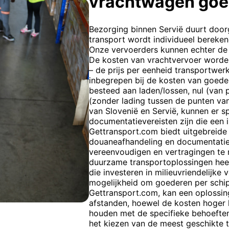
vrachtwagen goe
Bezorging binnen Servië duurt doorg
transport wordt individueel bereken
Onze vervoerders kunnen echter de
De kosten van vrachtvervoer worden
– de prijs per eenheid transportwerk
inbegrepen bij de kosten van goeder
besteed aan laden/lossen, nul (van p
(zonder lading tussen de punten van
van Slovenië en Servië, kunnen er s
documentatievereisten zijn die een 
Gettransport.com biedt uitgebreide l
douaneafhandeling en documentatie
vereenvoudigen en vertragingen te
duurzame transportoplossingen heef
die investeren in milieuvriendelijke 
mogelijkheid om goederen per schip 
Gettransport.com, kan een oplossing
afstanden, hoewel de kosten hoger k
houden met de specifieke behoeften
het kiezen van de meest geschikte 