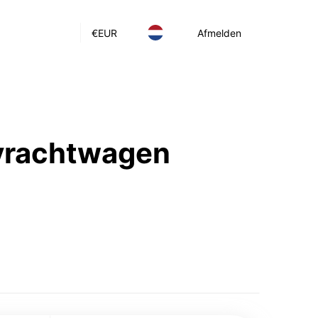
€
EUR
Afmelden
 vrachtwagen