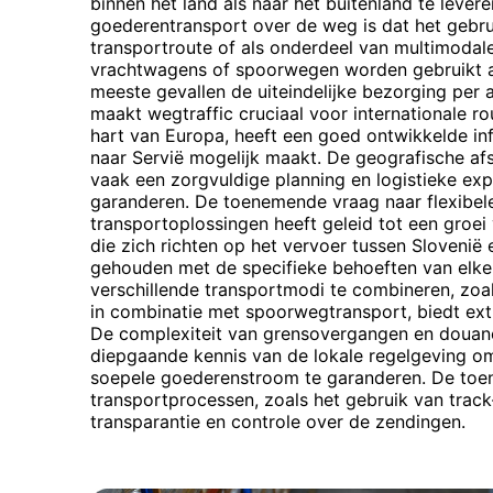
binnen het land als naar het buitenland te lever
goederentransport over de weg is dat het gebru
transportroute of als onderdeel van multimodal
vrachtwagens of spoorwegen worden gebruikt als
meeste gevallen de uiteindelijke bezorging per 
maakt wegtraffic cruciaal voor internationale rou
hart van Europa, heeft een goed ontwikkelde infr
naar Servië mogelijk maakt. De geografische af
vaak een zorgvuldige planning en logistieke expe
garanderen. De toenemende vraag naar flexibel
transportoplossingen heeft geleid tot een groei
die zich richten op het vervoer tussen Slovenië 
gehouden met de specifieke behoeften van elke
verschillende transportmodi te combineren, zo
in combinatie met spoorwegtransport, biedt extra 
De complexiteit van grensovergangen en douane
diepgaande kennis van de lokale regelgeving o
soepele goederenstroom te garanderen. De toen
transportprocessen, zoals het gebruik van trac
transparantie en controle over de zendingen.