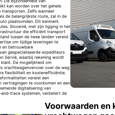
en. De bijzonderheid van
ikt kan worden over het gehele
e transporten. Zelfs wanneer
 de belangrijkste route, zal in de
auto plaatsvinden. Dit kenmerk
tes. Slovenië, met zijn ligging in het
astructuur die efficiënt transport
stand tussen de twee landen vereist
rtise om tijdige leveringen te
e en betrouwbare
 van gespecialiseerde expediteurs
en Servië, waarbij rekening wordt
 klant. De mogelijkheid om
als vrachtwagenvervoer over de weg
flexibiliteit en kostenefficiëntie.
formaliteiten vereist een
m vertragingen te voorkomen en een
emende digitalisering van
k-and-trace systemen, verbetert de
Voorwaarden en 