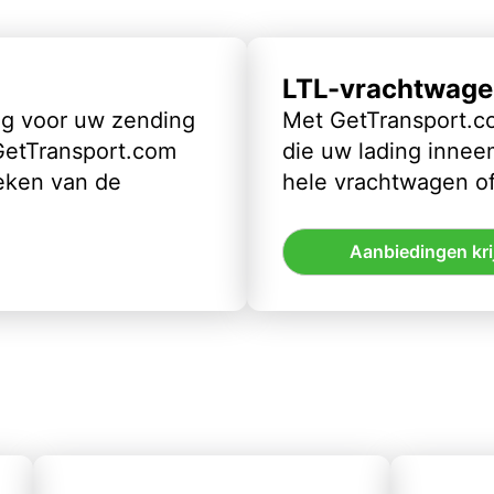
LTL-vrachtwage
ig voor uw zending
Met GetTransport.co
 GetTransport.com
die uw lading inneem
eken van de
hele vrachtwagen of
Aanbiedingen kri