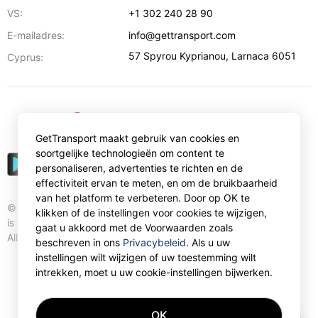
VS:
+1 302 240 28 90
E-mailadres:
info@gettransport.com
57 Spyrou Kyprianou
,
Larnaca
6051
Cyprus:
€
EUR
GetTransport maakt gebruik van cookies en
soortgelijke technologieën om content te
personaliseren, advertenties te richten en de
effectiviteit ervan te meten, en om de bruikbaarheid
van het platform te verbeteren. Door op OK te
© Gettransport International Limited. GetTransport®
klikken of de instellingen voor cookies te wijzigen,
is trademark of Gettransport International Limited.
gaat u akkoord met de Voorwaarden zoals
All rights reserved.
beschreven in ons
Privacybeleid
. Als u uw
instellingen wilt wijzigen of uw toestemming wilt
intrekken, moet u uw cookie-instellingen bijwerken.
OK