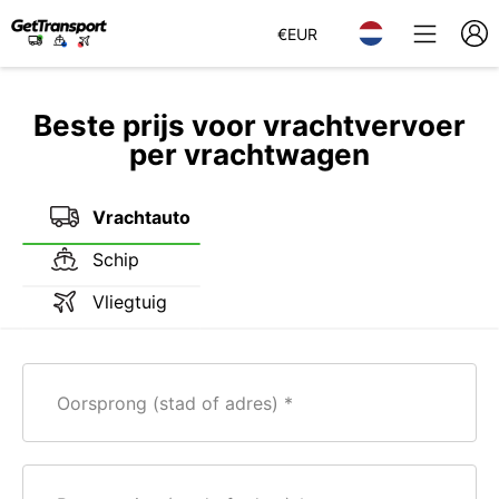
€
EUR
Beste prijs voor vrachtvervoer
per vrachtwagen
Vrachtauto
Schip
Vliegtuig
Oorsprong (stad of adres)