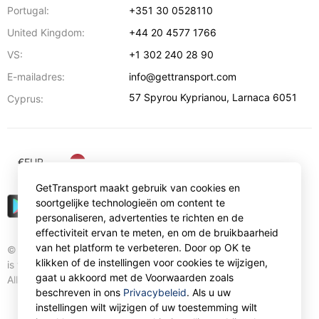
Portugal:
+351 30 0528110
United Kingdom:
+44 20 4577 1766
VS:
+1 302 240 28 90
E-mailadres:
info@gettransport.com
57 Spyrou Kyprianou
,
Larnaca
6051
Cyprus:
€
EUR
GetTransport maakt gebruik van cookies en
soortgelijke technologieën om content te
personaliseren, advertenties te richten en de
effectiviteit ervan te meten, en om de bruikbaarheid
van het platform te verbeteren. Door op OK te
© Gettransport International Limited. GetTransport®
klikken of de instellingen voor cookies te wijzigen,
is trademark of Gettransport International Limited.
gaat u akkoord met de Voorwaarden zoals
All rights reserved.
beschreven in ons
Privacybeleid
. Als u uw
instellingen wilt wijzigen of uw toestemming wilt