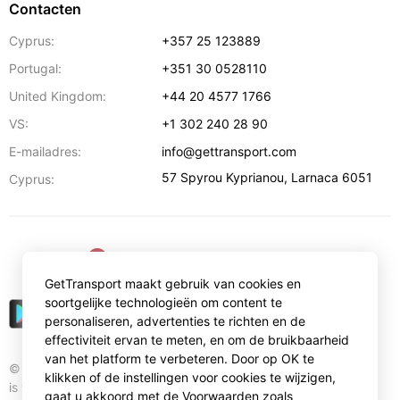
Contacten
Cyprus:
+357 25 123889
Portugal:
+351 30 0528110
United Kingdom:
+44 20 4577 1766
VS:
+1 302 240 28 90
E-mailadres:
info@gettransport.com
57 Spyrou Kyprianou
,
Larnaca
6051
Cyprus:
€
EUR
GetTransport maakt gebruik van cookies en
soortgelijke technologieën om content te
personaliseren, advertenties te richten en de
effectiviteit ervan te meten, en om de bruikbaarheid
van het platform te verbeteren. Door op OK te
© Gettransport International Limited. GetTransport®
klikken of de instellingen voor cookies te wijzigen,
is trademark of Gettransport International Limited.
gaat u akkoord met de Voorwaarden zoals