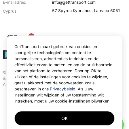
E-mailadres:
info@gettransport.com
57 Spyrou Kyprianou
,
Larnaca
6051
Cyprus:
€
EUR
GetTransport maakt gebruik van cookies en
soortgelijke technologieën om content te
personaliseren, advertenties te richten en de
effectiviteit ervan te meten, en om de bruikbaarheid
van het platform te verbeteren. Door op OK te
© Gettransport International Limited. GetTransport®
klikken of de instellingen voor cookies te wijzigen,
is trademark of Gettransport International Limited.
gaat u akkoord met de Voorwaarden zoals
All rights reserved.
beschreven in ons
Privacybeleid
. Als u uw
instellingen wilt wijzigen of uw toestemming wilt
intrekken, moet u uw cookie-instellingen bijwerken.
OK
AI