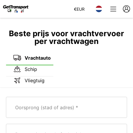
€
EUR
Beste prijs voor vrachtvervoer
per vrachtwagen
Vrachtauto
Schip
Vliegtuig
Oorsprong (stad of adres)