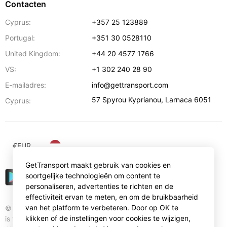
Contacten
Cyprus:
+357 25 123889
Portugal:
+351 30 0528110
United Kingdom:
+44 20 4577 1766
VS:
+1 302 240 28 90
E-mailadres:
info@gettransport.com
57 Spyrou Kyprianou
,
Larnaca
6051
Cyprus:
€
EUR
GetTransport maakt gebruik van cookies en
soortgelijke technologieën om content te
personaliseren, advertenties te richten en de
effectiviteit ervan te meten, en om de bruikbaarheid
van het platform te verbeteren. Door op OK te
© Gettransport International Limited. GetTransport®
klikken of de instellingen voor cookies te wijzigen,
is trademark of Gettransport International Limited.