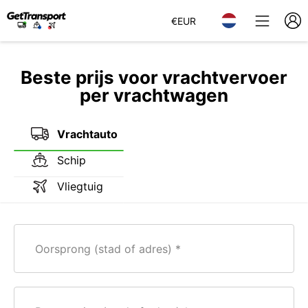
€
EUR
Beste prijs voor vrachtvervoer
per vrachtwagen
Vrachtauto
Schip
Vliegtuig
Oorsprong (stad of adres)