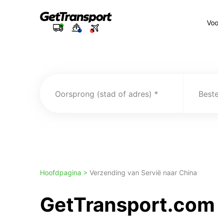
Voo
Oorsprong (stad of adres)
Best
Hoofdpagina >
Verzending van Servië naar China
GetTransport.com 