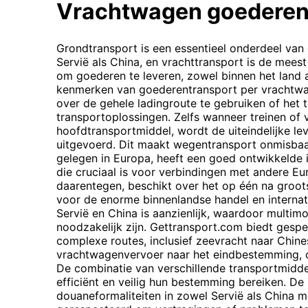
Vrachtwagen goederen
Grondtransport is een essentieel onderdeel van
Servië als China, en vrachttransport is de mee
om goederen te leveren, zowel binnen het land al
kenmerken van goederentransport per vrachtwag
over de gehele ladingroute te gebruiken of het 
transportoplossingen. Zelfs wanneer treinen of
hoofdtransportmiddel, wordt de uiteindelijke l
uitgevoerd. Dit maakt wegentransport onmisbaar 
gelegen in Europa, heeft een goed ontwikkelde 
die cruciaal is voor verbindingen met andere Eu
daarentegen, beschikt over het op één na groot
voor de enorme binnenlandse handel en internat
Servië en China is aanzienlijk, waardoor multim
noodzakelijk zijn. Gettransport.com biedt gespe
complexe routes, inclusief zeevracht naar Chin
vrachtwagenvervoer naar het eindbestemming, of
De combinatie van verschillende transportmidd
efficiënt en veilig hun bestemming bereiken. De
douaneformaliteiten in zowel Servië als China 