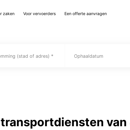
r zaken
Voor vervoerders
Een offerte aanvragen
emming (stad of adres)
Ophaaldatum
transportdiensten van 