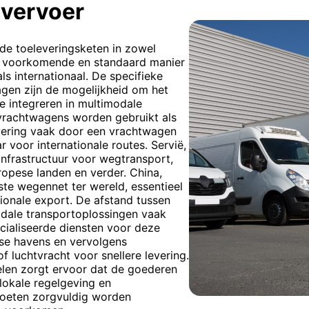
vervoer
 de toeleveringsketen in zowel
st voorkomende en standaard manier
s internationaal. De specifieke
en zijn de mogelijkheid om het
te integreren in multimodale
 vrachtwagens worden gebruikt als
evering vaak door een vrachtwagen
voor internationale routes. Servië,
infrastructuur voor wegtransport,
ropese landen en verder. China,
ste wegennet ter wereld, essentieel
ionale export. De afstand tussen
odale transportoplossingen vaak
cialiseerde diensten voor deze
ese havens en vervolgens
 luchtvracht voor snellere levering.
elen zorgt ervoor dat de goederen
 lokale regelgeving en
moeten zorgvuldig worden