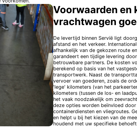
e voorkomen.
Voorwaarden en 
vrachtwagen goe
De levertijd binnen Servië ligt door
afstand en het verkeer. International
afhankelijk van de gekozen route e
garandeert een tijdige levering do
betrouwbare partners. De kosten 
berekend op basis van het vastgestel
transportwerk. Naast de transportta
vervoer van goederen, zoals de orde
'lege' kilometers (van het parkeerte
kilometers (tussen de los- en laadpu
het vaak noodzakelijk om zeevracht
deze opties worden beïnvloed door 
containerdiensten en vliegroutes. G
en helpt u bij het kiezen van de me
houdend met uw specifieke behoeft