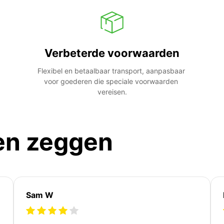
Verbeterde voorwaarden
Flexibel en betaalbaar transport, aanpasbaar 
voor goederen die speciale voorwaarden 
vereisen.
en zeggen
Sam W