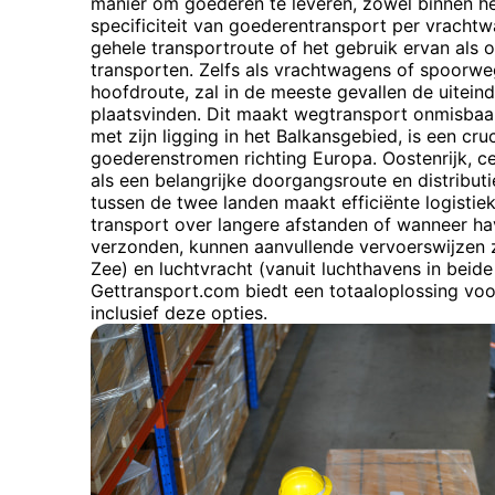
manier om goederen te leveren, zowel binnen het
specificiteit van goederentransport per vrachtw
gehele transportroute of het gebruik ervan als
transporten. Zelfs als vrachtwagens of spoorwe
hoofdroute, zal in de meeste gevallen de uiteind
plaatsvinden. Dit maakt wegtransport onmisbaar 
met zijn ligging in het Balkansgebied, is een cr
goederenstromen richting Europa. Oostenrijk, ce
als een belangrijke doorgangsroute en distribut
tussen de twee landen maakt efficiënte logistie
transport over langere afstanden of wanneer 
verzonden, kunnen aanvullende vervoerswijzen z
Zee) en luchtvracht (vanuit luchthavens in beide
Gettransport.com biedt een totaaloplossing voo
inclusief deze opties.