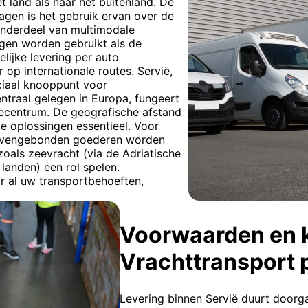
 land als naar het buitenland. De
agen is het gebruik ervan over de
 onderdeel van multimodale
gen worden gebruikt als de
elijke levering per auto
op internationale routes. Servië,
uciaal knooppunt voor
ntraal gelegen in Europa, fungeert
iecentrum. De geografische afstand
ke oplossingen essentieel. Voor
havengebonden goederen worden
oals zeevracht (via de Adriatische
 landen) een rol spelen.
r al uw transportbehoeften,
Voorwaarden en 
Vrachttransport 
Levering binnen Servië duurt doorga