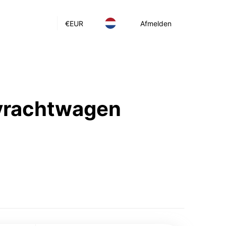
€
EUR
Afmelden
 vrachtwagen