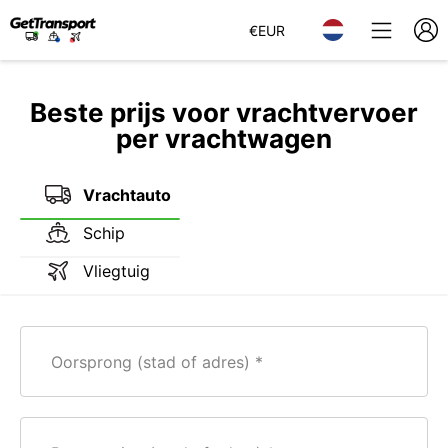
€
EUR
Beste prijs voor vrachtvervoer
per vrachtwagen
Vrachtauto
Schip
Vliegtuig
Oorsprong (stad of adres)