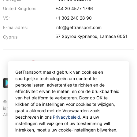
United Kingdom:
+44 20 4577 1766
VS:
+1 302 240 28 90
E-mailadres:
info@gettransport.com
57 Spyrou Kyprianou
,
Larnaca
6051
Cyprus:
€
EUR
GetTransport maakt gebruik van cookies en
soortgelijke technologieën om content te
personaliseren, advertenties te richten en de
effectiviteit ervan te meten, en om de bruikbaarheid
van het platform te verbeteren. Door op OK te
© Gettransport International Limited. GetTransport®
klikken of de instellingen voor cookies te wijzigen,
is trademark of Gettransport International Limited.
gaat u akkoord met de Voorwaarden zoals
All rights reserved.
beschreven in ons
Privacybeleid
. Als u uw
instellingen wilt wijzigen of uw toestemming wilt
intrekken, moet u uw cookie-instellingen bijwerken.