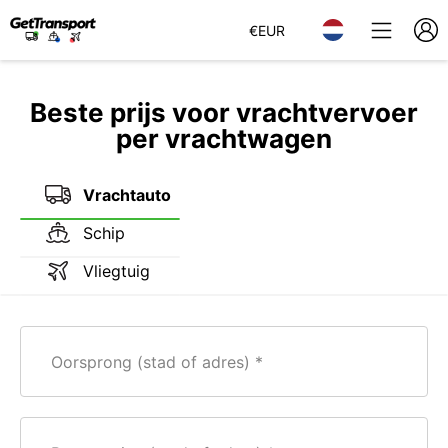
€
EUR
Beste prijs voor vrachtvervoer
per vrachtwagen
Vrachtauto
Schip
Vliegtuig
Oorsprong (stad of adres)