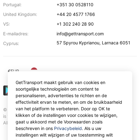
Portugal:
+351 30 0528110
United Kingdom:
+44 20 4577 1766
VS:
+1 302 240 28 90
E-mailadres:
info@gettransport.com
57 Spyrou Kyprianou
,
Larnaca
6051
Cyprus:
€
EUR
GetTransport maakt gebruik van cookies en
soortgelijke technologieën om content te
personaliseren, advertenties te richten en de
effectiviteit ervan te meten, en om de bruikbaarheid
van het platform te verbeteren. Door op OK te
© Gettransport International Limited. GetTransport®
klikken of de instellingen voor cookies te wijzigen,
is trademark of Gettransport International Limited.
gaat u akkoord met de Voorwaarden zoals
All rights reserved.
beschreven in ons
Privacybeleid
. Als u uw
instellingen wilt wijzigen of uw toestemming wilt