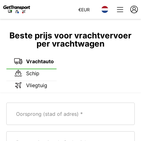
€
EUR
Beste prijs voor vrachtvervoer
per vrachtwagen
Vrachtauto
Schip
Vliegtuig
Oorsprong (stad of adres)