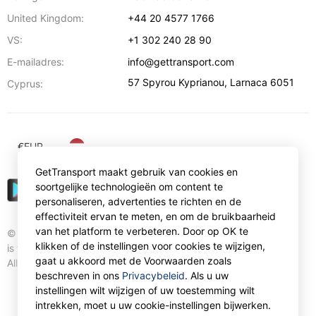
United Kingdom:
+44 20 4577 1766
VS:
+1 302 240 28 90
E-mailadres:
info@gettransport.com
57 Spyrou Kyprianou
,
Larnaca
6051
Cyprus:
€
EUR
GetTransport maakt gebruik van cookies en
soortgelijke technologieën om content te
personaliseren, advertenties te richten en de
effectiviteit ervan te meten, en om de bruikbaarheid
van het platform te verbeteren. Door op OK te
© Gettransport International Limited. GetTransport®
klikken of de instellingen voor cookies te wijzigen,
is trademark of Gettransport International Limited.
gaat u akkoord met de Voorwaarden zoals
All rights reserved.
beschreven in ons
Privacybeleid
. Als u uw
instellingen wilt wijzigen of uw toestemming wilt
intrekken, moet u uw cookie-instellingen bijwerken.