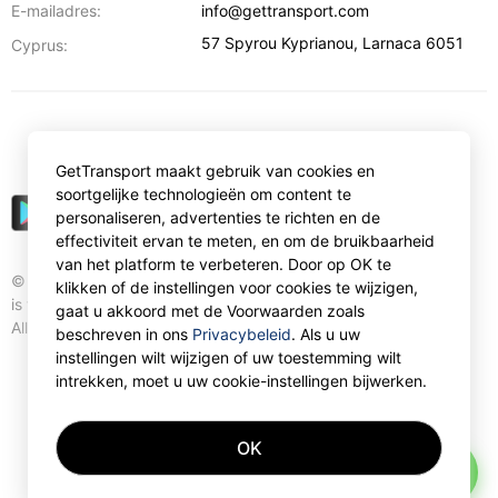
E-mailadres:
info@gettransport.com
57 Spyrou Kyprianou
,
Larnaca
6051
Cyprus:
€
EUR
GetTransport maakt gebruik van cookies en
soortgelijke technologieën om content te
personaliseren, advertenties te richten en de
effectiviteit ervan te meten, en om de bruikbaarheid
van het platform te verbeteren. Door op OK te
© Gettransport International Limited. GetTransport®
klikken of de instellingen voor cookies te wijzigen,
is trademark of Gettransport International Limited.
gaat u akkoord met de Voorwaarden zoals
All rights reserved.
beschreven in ons
Privacybeleid
. Als u uw
instellingen wilt wijzigen of uw toestemming wilt
intrekken, moet u uw cookie-instellingen bijwerken.
OK
AI