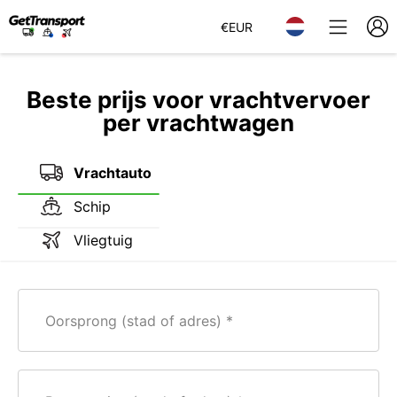
€
EUR
Beste prijs voor vrachtvervoer
per vrachtwagen
Vrachtauto
Schip
Vliegtuig
Oorsprong (stad of adres)