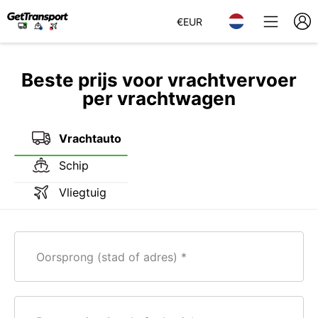
€
EUR
Beste prijs voor vrachtvervoer
per vrachtwagen
Vrachtauto
Schip
Vliegtuig
Oorsprong (stad of adres)