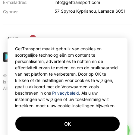
E-mailadres:
info@gettransport.com
57 Spyrou Kyprianou
,
Larnaca
6051
Cyprus:
€
EUR
GetTransport maakt gebruik van cookies en
soortgelijke technologieën om content te
personaliseren, advertenties te richten en de
effectiviteit ervan te meten, en om de bruikbaarheid
van het platform te verbeteren. Door op OK te
© Gettransport International Limited. GetTransport®
klikken of de instellingen voor cookies te wijzigen,
is trademark of Gettransport International Limited.
gaat u akkoord met de Voorwaarden zoals
All rights reserved.
beschreven in ons
Privacybeleid
. Als u uw
instellingen wilt wijzigen of uw toestemming wilt
intrekken, moet u uw cookie-instellingen bijwerken.
OK
AI