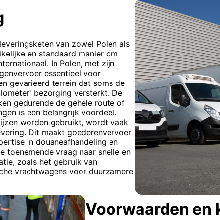
g
eleveringsketen van zowel Polen als
ikelijke en standaard manier om
ternationaal. In Polen, met zijn
genvervoer essentieel voor
 een gevarieerd terrein dat soms de
ilometer' bezorging versterkt. De
uiken gedurende de gehele route of
gen is een belangrijk voordeel.
ijzen worden gebruikt, wordt vaak
levering. Dit maakt goederenvervoer
xpertise in douaneafhandeling en
e toenemende vraag naar snelle en
tie, zoals het gebruik van
ische vrachtwagens voor duurzamere
Voorwaarden en 