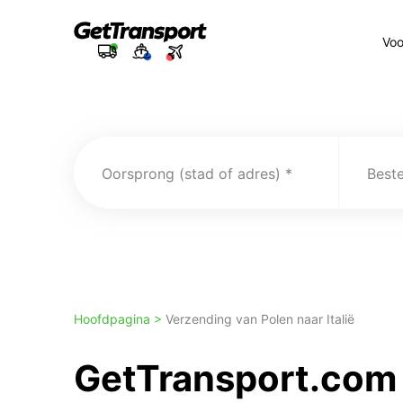
Voo
Oorsprong (stad of adres)
Best
Hoofdpagina >
Verzending van Polen naar Italië
GetTransport.com t