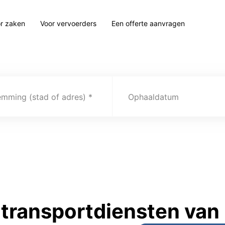
r zaken
Voor vervoerders
Een offerte aanvragen
emming (stad of adres)
Ophaaldatum
ransportdiensten van P