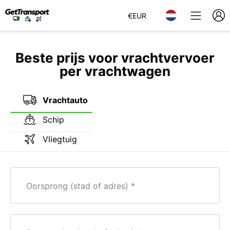
€
EUR
Beste prijs voor vrachtvervoer
per vrachtwagen
Vrachtauto
Schip
Vliegtuig
Oorsprong (stad of adres)