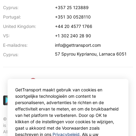
Cyprus:
+357 25 123889
Portugal:
+351 30 0528110
United Kingdom:
+44 20 4577 1766
VS:
+1 302 240 28 90
E-mailadres:
info@gettransport.com
57 Spyrou Kyprianou
,
Larnaca
6051
Cyprus:
€
EUR
GetTransport maakt gebruik van cookies en
soortgelijke technologieën om content te
personaliseren, advertenties te richten en de
effectiviteit ervan te meten, en om de bruikbaarheid
van het platform te verbeteren. Door op OK te
© Gettransport International Limited. GetTransport®
klikken of de instellingen voor cookies te wijzigen,
is trademark of Gettransport International Limited.
gaat u akkoord met de Voorwaarden zoals
All rights reserved.
beschreven in ons
Privacybeleid
. Als u uw