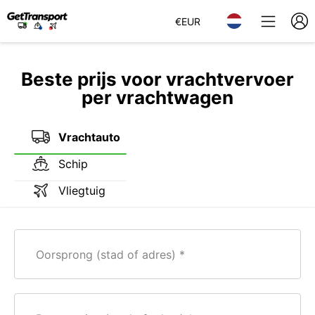
€
EUR
Beste prijs voor vrachtvervoer
per vrachtwagen
Vrachtauto
Schip
Vliegtuig
Oorsprong (stad of adres)