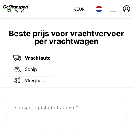
€
EUR
Beste prijs voor vrachtvervoer
per vrachtwagen
Vrachtauto
Schip
Vliegtuig
Oorsprong (stad of adres)