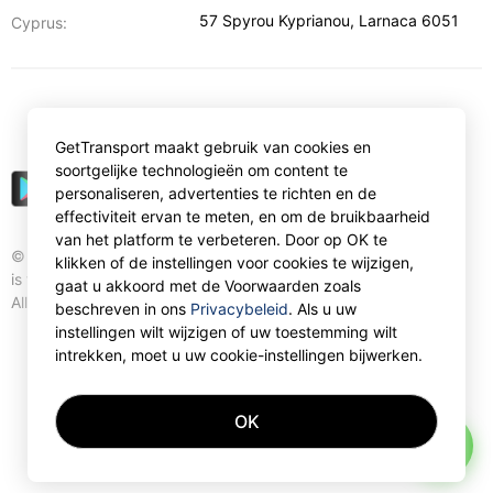
57 Spyrou Kyprianou
,
Larnaca
6051
Cyprus:
€
EUR
GetTransport maakt gebruik van cookies en
soortgelijke technologieën om content te
personaliseren, advertenties te richten en de
effectiviteit ervan te meten, en om de bruikbaarheid
van het platform te verbeteren. Door op OK te
© Gettransport International Limited. GetTransport®
klikken of de instellingen voor cookies te wijzigen,
is trademark of Gettransport International Limited.
gaat u akkoord met de Voorwaarden zoals
All rights reserved.
beschreven in ons
Privacybeleid
. Als u uw
instellingen wilt wijzigen of uw toestemming wilt
intrekken, moet u uw cookie-instellingen bijwerken.
OK
AI