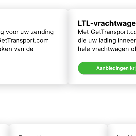
LTL-vrachtwage
ig voor uw zending
Met GetTransport.co
 GetTransport.com
die uw lading inneem
eken van de
hele vrachtwagen of
Aanbiedingen kri