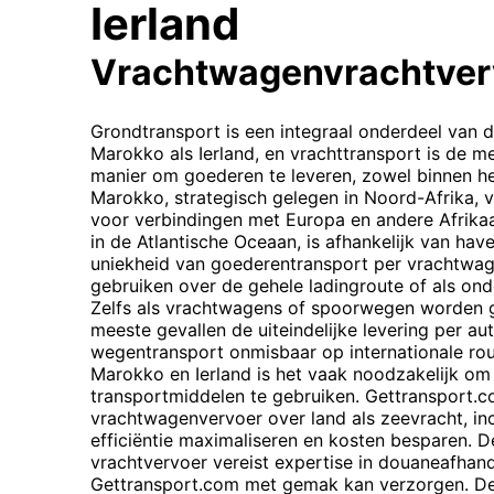
Ierland
Vrachtwagenvrachtver
Grondtransport is een integraal onderdeel van 
Marokko als Ierland, en vrachttransport is de
manier om goederen te leveren, zowel binnen het
Marokko, strategisch gelegen in Noord-Afrika, 
voor verbindingen met Europa en andere Afrikaan
in de Atlantische Oceaan, is afhankelijk van hav
uniekheid van goederentransport per vrachtwage
gebruiken over de gehele ladingroute of als on
Zelfs als vrachtwagens of spoorwegen worden ge
meeste gevallen de uiteindelijke levering per au
wegentransport onmisbaar op internationale ro
Marokko en Ierland is het vaak noodzakelijk om
transportmiddelen te gebruiken. Gettransport.
vrachtwagenvervoer over land als zeevracht, inc
efficiëntie maximaliseren en kosten besparen. D
vrachtvervoer vereist expertise in douaneafhand
Gettransport.com met gemak kan verzorgen. De