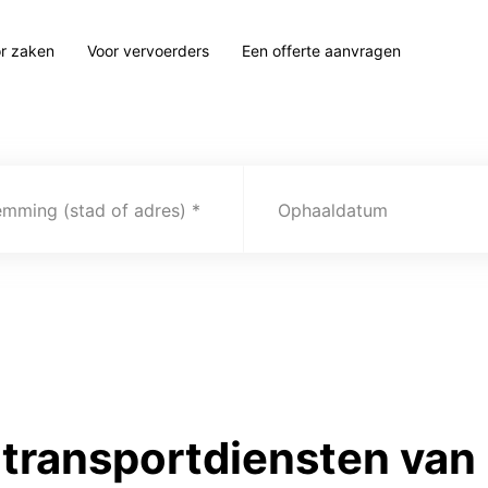
r zaken
Voor vervoerders
Een offerte aanvragen
emming (stad of adres)
Ophaaldatum
transportdiensten van