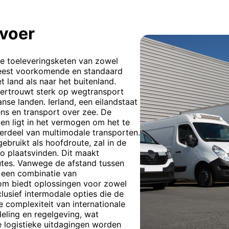
voer
de toeleveringsketen van zowel
 meest voorkomende en standaard
 land als naar het buitenland.
vertrouwt sterk op wegtransport
se landen. Ierland, een eilandstaat
ens en transport over zee. De
n ligt in het vermogen om het te
derdeel van multimodale transporten.
bruikt als hoofdroute, zal in de
to plaatsvinden. Dit maakt
utes. Vanwege de afstand tussen
 een combinatie van
com biedt oplossingen voor zowel
lusief intermodale opties die de
e complexiteit van internationale
eling en regelgeving, wat
 logistieke uitdagingen worden