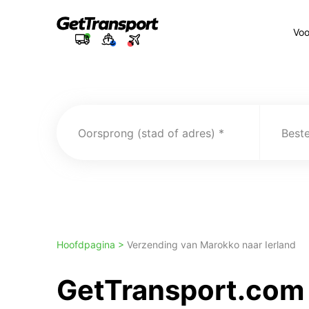
Voo
Oorsprong (stad of adres)
Best
Hoofdpagina >
Verzending van Marokko naar Ierland
GetTransport.com 