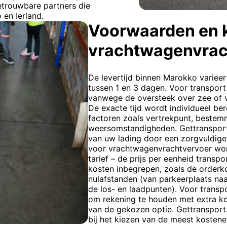
etrouwbare partners die
 en Ierland.
Voorwaarden en 
vrachtwagenvrac
De levertijd binnen Marokko varieert
tussen 1 en 3 dagen. Voor transport 
vanwege de oversteek over zee of v
De exacte tijd wordt individueel b
factoren zoals vertrekpunt, bestem
weersomstandigheden. Gettransport
van uw lading door een zorgvuldige 
voor vrachtwagenvrachtvervoer wor
tarief – de prijs per eenheid transp
kosten inbegrepen, zoals de orderko
nulafstanden (van parkeerplaats naa
de los- en laadpunten). Voor transpo
om rekening te houden met extra kos
van de gekozen optie. Gettransport
bij het kiezen van de meest kostene