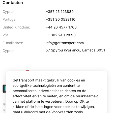
Contacten
Cyprus:
+357 25 123889
Portugal:
+351 30 0528110
United Kingdom:
+44 20 4577 1766
VS:
+1 302 240 28 90
E-mailadres:
info@gettransport.com
57 Spyrou Kyprianou
,
Larnaca
6051
Cyprus:
€
EUR
GetTransport maakt gebruik van cookies en
soortgelijke technologieën om content te
personaliseren, advertenties te richten en de
effectiviteit ervan te meten, en om de bruikbaarheid
van het platform te verbeteren. Door op OK te
© Gettransport International Limited. GetTransport®
klikken of de instellingen voor cookies te wijzigen,
is trademark of Gettransport International Limited.
gaat u akkoord met de Voorwaarden zoals