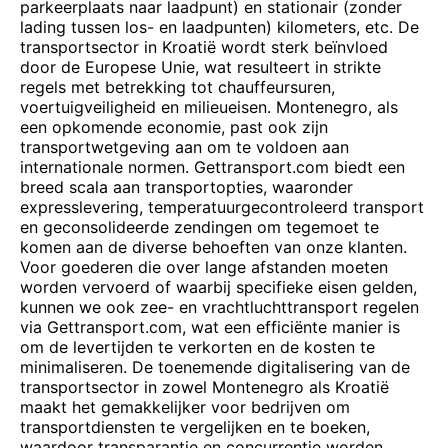
parkeerplaats naar laadpunt) en stationair (zonder
lading tussen los- en laadpunten) kilometers, etc. De
transportsector in Kroatië wordt sterk beïnvloed
door de Europese Unie, wat resulteert in strikte
regels met betrekking tot chauffeursuren,
voertuigveiligheid en milieueisen. Montenegro, als
een opkomende economie, past ook zijn
transportwetgeving aan om te voldoen aan
internationale normen. Gettransport.com biedt een
breed scala aan transportopties, waaronder
expresslevering, temperatuurgecontroleerd transport
en geconsolideerde zendingen om tegemoet te
komen aan de diverse behoeften van onze klanten.
Voor goederen die over lange afstanden moeten
worden vervoerd of waarbij specifieke eisen gelden,
kunnen we ook zee- en vrachtluchttransport regelen
via Gettransport.com, wat een efficiënte manier is
om de levertijden te verkorten en de kosten te
minimaliseren. De toenemende digitalisering van de
transportsector in zowel Montenegro als Kroatië
maakt het gemakkelijker voor bedrijven om
transportdiensten te vergelijken en te boeken,
waardoor transparantie en concurrentie worden