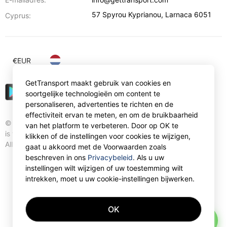
57 Spyrou Kyprianou
,
Larnaca
6051
Cyprus:
€
EUR
GetTransport maakt gebruik van cookies en
soortgelijke technologieën om content te
personaliseren, advertenties te richten en de
effectiviteit ervan te meten, en om de bruikbaarheid
© Gettransport International Limited. GetTransport®
van het platform te verbeteren. Door op OK te
is trademark of Gettransport International Limited.
klikken of de instellingen voor cookies te wijzigen,
All rights reserved.
gaat u akkoord met de Voorwaarden zoals
beschreven in ons
Privacybeleid
. Als u uw
instellingen wilt wijzigen of uw toestemming wilt
intrekken, moet u uw cookie-instellingen bijwerken.
OK
AI