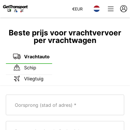
€
EUR
Beste prijs voor vrachtvervoer
per vrachtwagen
Vrachtauto
Schip
Vliegtuig
Oorsprong (stad of adres)