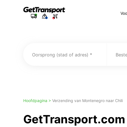
Voo
Oorsprong (stad of adres)
Best
Hoofdpagina >
Verzending van Montenegro naar Chili
GetTransport.com 