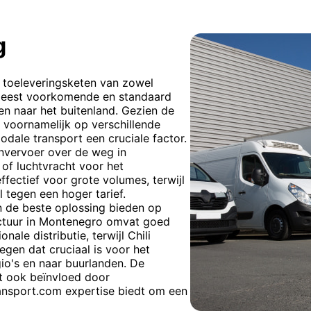
g
e toeleveringsketen van zowel
e meest voorkomende en standaard
en naar het buitenland. Gezien de
, voornamelijk op verschillende
odale transport een cruciale factor.
nvervoer over de weg in
of luchtvracht voor het
ffectief voor grote volumes, terwijl
l tegen een hoger tarief.
n de beste oplossing bieden op
uctuur in Montenegro omvat goed
ale distributie, terwijl Chili
egen dat cruciaal is voor het
io's en naar buurlanden. De
dt ook beïnvloed door
ansport.com expertise biedt om een