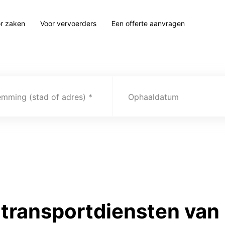
r zaken
Voor vervoerders
Een offerte aanvragen
emming (stad of adres)
Ophaaldatum
transportdiensten van