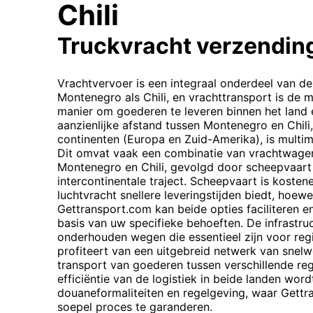
Chili
Truckvracht verzendin
Vrachtvervoer is een integraal onderdeel van d
Montenegro als Chili, en vrachttransport is d
manier om goederen te leveren binnen het land 
aanzienlijke afstand tussen Montenegro en Chili
continenten (Europa en Zuid-Amerika), is multim
Dit omvat vaak een combinatie van vrachtwage
Montenegro en Chili, gevolgd door scheepvaart 
intercontinentale traject. Scheepvaart is kostene
luchtvracht snellere leveringstijden biedt, hoewe
Gettransport.com kan beide opties faciliteren e
basis van uw specifieke behoeften. De infrastr
onderhouden wegen die essentieel zijn voor region
profiteert van een uitgebreid netwerk van snelw
transport van goederen tussen verschillende reg
efficiëntie van de logistiek in beide landen wor
douaneformaliteiten en regelgeving, waar Gettr
​​soepel proces te garanderen.