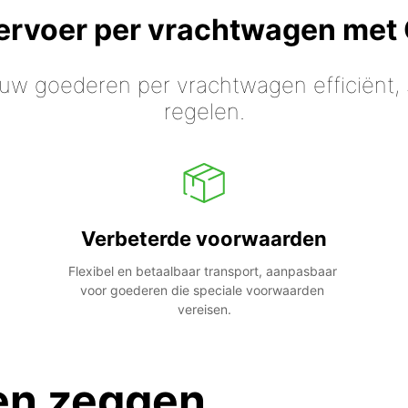
vervoer per vrachtwagen met
 uw goederen per vrachtwagen efficiënt, s
regelen.
Verbeterde voorwaarden
Flexibel en betaalbaar transport, aanpasbaar 
voor goederen die speciale voorwaarden 
vereisen.
en zeggen