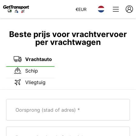
€
EUR
Beste prijs voor vrachtvervoer
per vrachtwagen
Vrachtauto
Schip
Vliegtuig
Oorsprong (stad of adres)