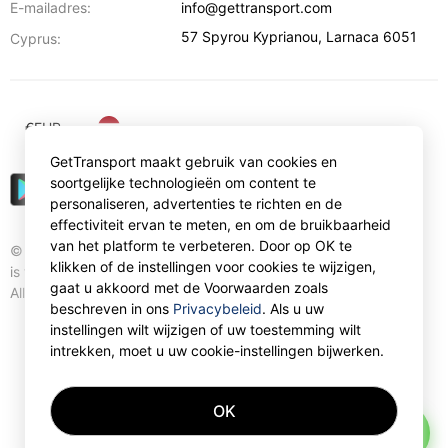
E-mailadres:
info@gettransport.com
57 Spyrou Kyprianou
,
Larnaca
6051
Cyprus:
€
EUR
GetTransport maakt gebruik van cookies en
soortgelijke technologieën om content te
personaliseren, advertenties te richten en de
effectiviteit ervan te meten, en om de bruikbaarheid
van het platform te verbeteren. Door op OK te
© Gettransport International Limited. GetTransport®
klikken of de instellingen voor cookies te wijzigen,
is trademark of Gettransport International Limited.
gaat u akkoord met de Voorwaarden zoals
All rights reserved.
beschreven in ons
Privacybeleid
. Als u uw
instellingen wilt wijzigen of uw toestemming wilt
intrekken, moet u uw cookie-instellingen bijwerken.
OK
AI