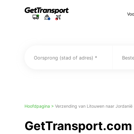
Voo
Oorsprong (stad of adres)
Best
Hoofdpagina >
Verzending van Litouwen naar Jordanië
GetTransport.com 