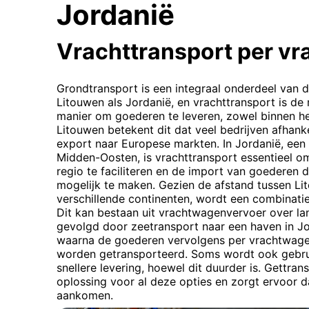
Jordanië
Vrachttransport per v
Grondtransport is een integraal onderdeel van d
Litouwen als Jordanië, en vrachttransport is 
manier om goederen te leveren, zowel binnen het
Litouwen betekent dit dat veel bedrijven afhankel
export naar Europese markten. In Jordanië, een 
Midden-Oosten, is vrachttransport essentieel o
regio te faciliteren en de import van goederen 
mogelijk te maken. Gezien de afstand tussen Li
verschillende continenten, wordt een combinati
Dit kan bestaan uit vrachtwagenvervoer over l
gevolgd door zeetransport naar een haven in J
waarna de goederen vervolgens per vrachtwagen
worden getransporteerd. Soms wordt ook gebru
snellere levering, hoewel dit duurder is. Gettra
oplossing voor al deze opties en zorgt ervoor da
aankomen.