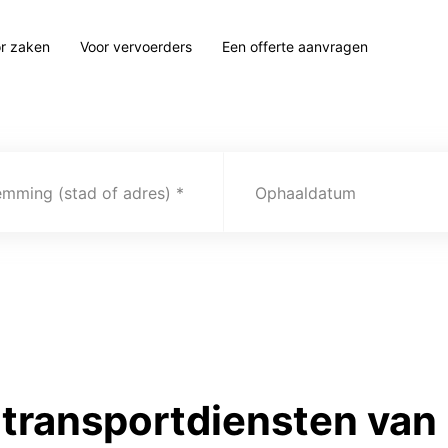
r zaken
Voor vervoerders
Een offerte aanvragen
emming (stad of adres)
Ophaaldatum
transportdiensten van