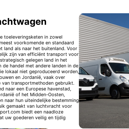
rachtwagen
e toeleveringsketen in zowel
de meest voorkomende en standaard
 land als naar het buitenland. Voor
ijk zijn van efficiënt transport voor
strategisch gelegen land in het
m de handel met andere landen in de
die lokaal niet geproduceerd worden,
touwen en Jordanië, vaak over
e van transportmethoden gebruikt.
and naar een Europese havenstad,
ordanië of het Midden-Oosten,
 naar hun uiteindelijke bestemming
ik gemaakt van luchtvracht voor
nsport.com biedt een naadloze
t uw goederen veilig en tijdig