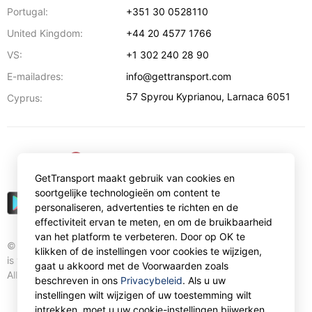
Portugal:
+351 30 0528110
United Kingdom:
+44 20 4577 1766
VS:
+1 302 240 28 90
E-mailadres:
info@gettransport.com
57 Spyrou Kyprianou
,
Larnaca
6051
Cyprus:
€
EUR
GetTransport maakt gebruik van cookies en
soortgelijke technologieën om content te
personaliseren, advertenties te richten en de
effectiviteit ervan te meten, en om de bruikbaarheid
van het platform te verbeteren. Door op OK te
© Gettransport International Limited. GetTransport®
klikken of de instellingen voor cookies te wijzigen,
is trademark of Gettransport International Limited.
gaat u akkoord met de Voorwaarden zoals
All rights reserved.
beschreven in ons
Privacybeleid
. Als u uw
instellingen wilt wijzigen of uw toestemming wilt
intrekken, moet u uw cookie-instellingen bijwerken.