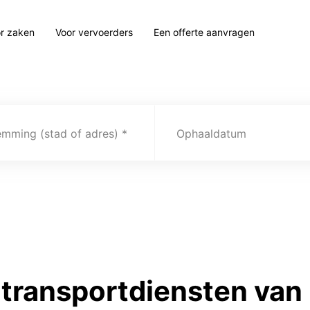
r zaken
Voor vervoerders
Een offerte aanvragen
emming (stad of adres)
Ophaaldatum
transportdiensten van 