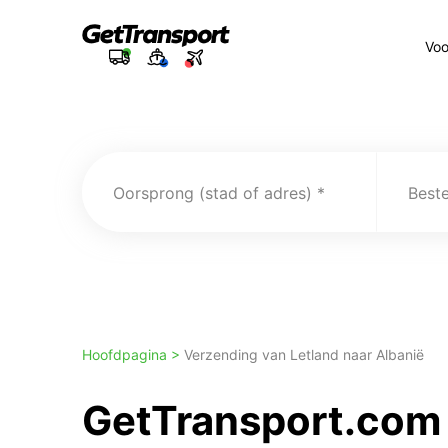
Voo
Oorsprong (stad of adres)
Best
Hoofdpagina >
Verzending van Letland naar Albanië
GetTransport.com 