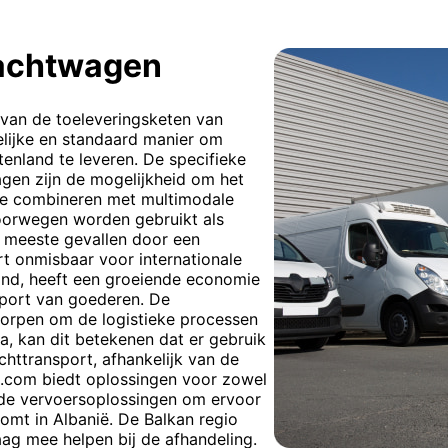
rachtwagen
 van de toeleveringsketen van
elijke en standaard manier om
tenland te leveren. De specifieke
en zijn de mogelijkheid om het
 te combineren met multimodale
oorwegen worden gebruikt als
de meeste gevallen door een
t onmisbaar voor internationale
land, heeft een groeiende economie
sport van goederen. De
rworpen om de logistieke processen
a, kan dit betekenen dat er gebruik
httransport, afhankelijk van de
t.com biedt oplossingen voor zowel
rde vervoersoplossingen om ervoor
komt in Albanië. De Balkan regio
aag mee helpen bij de afhandeling.