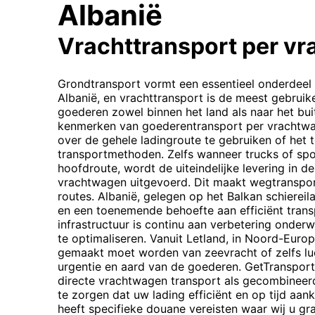
Albanië
Vrachttransport per v
Grondtransport vormt een essentieel onderdeel
Albanië, en vrachttransport is de meest gebruik
goederen zowel binnen het land als naar het bui
kenmerken van goederentransport per vrachtwag
over de gehele ladingroute te gebruiken of het
transportmethoden. Zelfs wanneer trucks of sp
hoofdroute, wordt de uiteindelijke levering in 
vrachtwagen uitgevoerd. Dit maakt wegtranspor
routes. Albanië, gelegen op het Balkan schierei
en een toenemende behoefte aan efficiënt tran
infrastructuur is continu aan verbetering onde
te optimaliseren. Vanuit Letland, in Noord-Europ
gemaakt moet worden van zeevracht of zelfs luc
urgentie en aard van de goederen. GetTranspor
directe vrachtwagen transport als gecombinee
te zorgen dat uw lading efficiënt en op tijd aan
heeft specifieke douane vereisten waar wij u gr