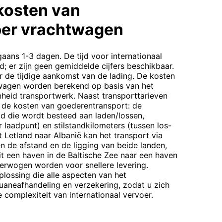
kosten van
per vrachtwagen
aans 1-3 dagen. De tijd voor internationaal
d; er zijn geen gemiddelde cijfers beschikbaar.
 de tijdige aankomst van de lading. De kosten
wagen worden berekend op basis van het
enheid transportwerk. Naast transporttarieven
j de kosten van goederentransport: de
ijd die wordt besteed aan laden/lossen,
 laadpunt) en stilstandkilometers (tussen los-
t Letland naar Albanië kan het transport via
en de afstand en de ligging van beide landen,
t een haven in de Baltische Zee naar een haven
overwogen worden voor snellere levering.
lossing die alle aspecten van het
uaneafhandeling en verzekering, zodat u zich
complexiteit van internationaal vervoer.