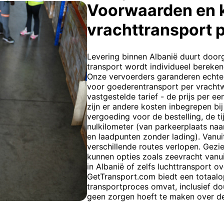
Voorwaarden en 
vrachttransport 
Levering binnen Albanië duurt doorg
transport wordt individueel bereken
Onze vervoerders garanderen echter
voor goederentransport per vracht
vastgestelde tarief - de prijs per e
zijn er andere kosten inbegrepen bi
vergoeding voor de bestelling, de t
nulkilometer (van parkeerplaats naar
en laadpunten zonder lading). Vanui
verschillende routes verlopen. Gezi
kunnen opties zoals zeevracht vanui
in Albanië of zelfs luchttransport 
GetTransport.com biedt een totaalop
transportproces omvat, inclusief do
geen zorgen hoeft te maken over de 