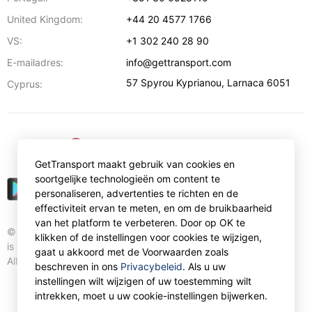
United Kingdom:
+44 20 4577 1766
VS:
+1 302 240 28 90
E-mailadres:
info@gettransport.com
57 Spyrou Kyprianou
,
Larnaca
6051
Cyprus:
€
EUR
GetTransport maakt gebruik van cookies en
soortgelijke technologieën om content te
personaliseren, advertenties te richten en de
effectiviteit ervan te meten, en om de bruikbaarheid
van het platform te verbeteren. Door op OK te
© Gettransport International Limited. GetTransport®
klikken of de instellingen voor cookies te wijzigen,
is trademark of Gettransport International Limited.
gaat u akkoord met de Voorwaarden zoals
All rights reserved.
beschreven in ons
Privacybeleid
. Als u uw
instellingen wilt wijzigen of uw toestemming wilt
intrekken, moet u uw cookie-instellingen bijwerken.