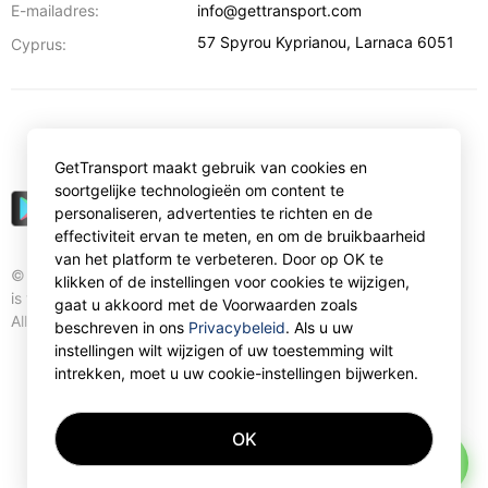
E-mailadres:
info@gettransport.com
57 Spyrou Kyprianou
,
Larnaca
6051
Cyprus:
€
EUR
GetTransport maakt gebruik van cookies en
soortgelijke technologieën om content te
personaliseren, advertenties te richten en de
effectiviteit ervan te meten, en om de bruikbaarheid
van het platform te verbeteren. Door op OK te
© Gettransport International Limited. GetTransport®
klikken of de instellingen voor cookies te wijzigen,
is trademark of Gettransport International Limited.
gaat u akkoord met de Voorwaarden zoals
All rights reserved.
beschreven in ons
Privacybeleid
. Als u uw
instellingen wilt wijzigen of uw toestemming wilt
intrekken, moet u uw cookie-instellingen bijwerken.
OK
AI